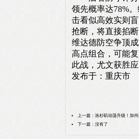
领先概率达78%。
击看似高效实则盲
抢断，将直接掐断
维达德防空争顶成功
高点组合，可能复
此战，尤文获胜应
发布于：重庆市
上一篇：
洛杉矶动荡升级！加州
下一篇：没有了