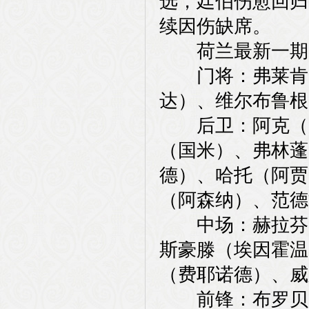
选，廷伯伤愈回归
续因伤缺席。
荷兰最新一期
门将：弗莱肯（
达）、维尔布鲁根
后卫：阿克（曼
（国米）、弗林蓬
德）、哈托（阿贾
（阿森纳）、范德
中场：赫拉芬贝
斯豪滕（埃因霍温
（费耶诺德）、威
前锋：布罗贝（